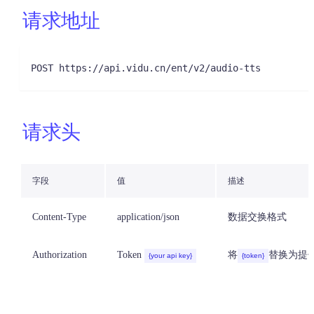
请求地址
POST https://api.vidu.cn/ent/v2/audio-tts
请求头
字段
值
描述
Content-Type
application/json
数据交换格式
Authorization
Token
将
替换为提供
{your api key}
{token}