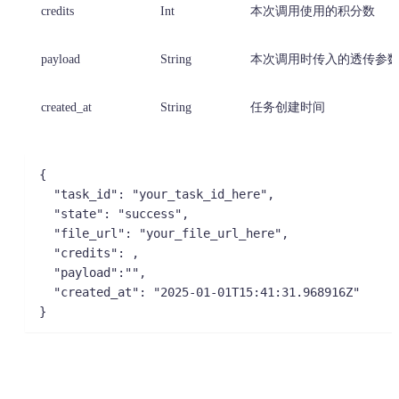
credits
Int
本次调用使用的积分数
payload
String
本次调用时传入的透传参
created_at
String
任务创建时间
{

  "task_id": "your_task_id_here",

  "state": "success",

  "file_url": "your_file_url_here",

  "credits": ,

  "payload":"",

  "created_at": "2025-01-01T15:41:31.968916Z"

}