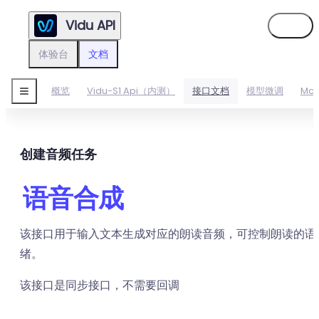
Vidu API
登录
体验台
文档
概览
Vidu-S1 Api（内测）
接口文档
模型微调
Mc
创建音频任务
语音合成
该接口用于输入文本生成对应的朗读音频，可控制朗读的语
绪。
该接口是同步接口，不需要回调