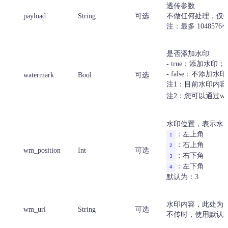
透传参数
payload
String
可选
不做任何处理，仅
注：最多 1048576
是否添加水印
- true：添加水印；
- false：不添加水
watermark
Bool
可选
注1：目前水印内容
注2：您可以通过wa
水印位置，表示水
：左上角
1
：右上角
2
wm_position
Int
可选
：右下角
3
：左下角
4
默认为：3
水印内容，此处为图
wm_url
String
可选
不传时，使用默认水