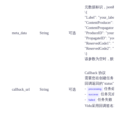
元数据标识，jso
\{
"Label": "your_label
"ContentProducer": 
"ContentPropagator":
meta_data
String
可选
"ProduceID": "your_
"PropagateID": "you
"ReservedCode1": "y
"ReservedCode2": "y
\}
该参数为空时，默认
Callback 协议
需要您在创建任务
回调返回的"statu
-
任务处
callback_url
String
可选
processing
-
任务完成
success
-
任务失败（
failed
Vidu采用回调签