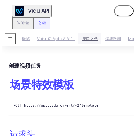
Vidu API
登录
体验台
文档
概览
Vidu-S1 Api（内测）
接口文档
模型微调
Mc
创建视频任务
场景特效模板
POST https://api.vidu.cn/ent/v2/template
请求头