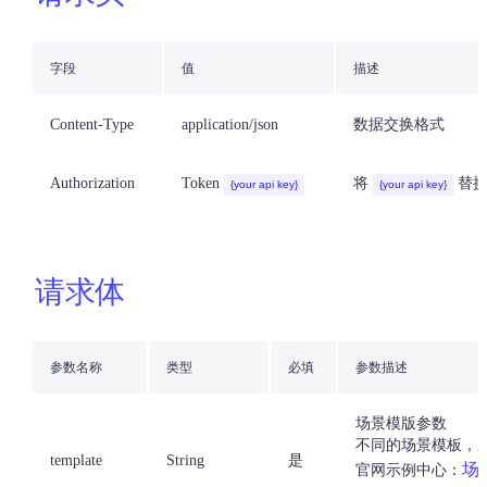
字段
值
描述
Content-Type
application/json
数据交换格式
Authorization
Token
将
替换为
{your api key}
{your api key}
请求体
参数名称
类型
必填
参数描述
场景模版参数
不同的场景模板，
template
String
是
场
官网示例中心：