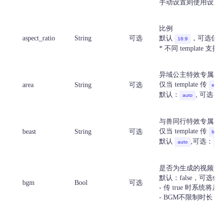
手动设置则使用设
比例
aspect_ratio
String
可选
默认
，可选值
16:9
* 不同 templa
异域公主特效专属
仅当 template 传
area
String
可选
ex
默认：
, 可选
auto
与兽同行特效专属
仅当 template 传
beast
String
可选
be
默认
,可选：
auto
是否为生成的视频
默认：false，可选值 t
bgm
Bool
可选
- 传 true 时系
- BGM不限制时