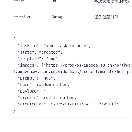
credits
Int
本次调用使用的积分
created_at
String
任务创建时间
{

  "task_id": "your_task_id_here",

  "state": "created",

  "template": "hug",

  "images": ["https://prod-ss-images.s3.cn-northwest-
1.amazonaws.com.cn/vidu-maas/scene-template/hug.jpe
  "prompt": "hug",

  "seed": random_number,

  "payload":"",

  "credits":credits_number,

  "created_at": "2025-01-01T15:41:31.968916Z"

}