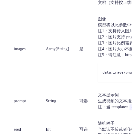
文档（支持按上线
图像
模型将以此参数中
注1：支持传入图片 
注2：图片支持 png、
注3：图片比例需要小于 
images
Array[String]
是
注4：图片大小不超过
注5：请注意，http请
data:image/png;
文本提示词
prompt
String
可选
生成视频的文本描述
注：当 template=
s
随机种子
seed
Int
可选
当默认不传或者传